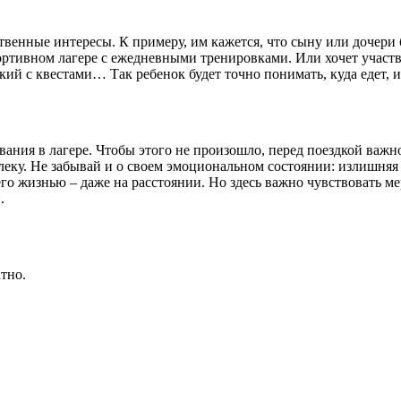
ственные интересы. К примеру, им кажется, что сыну или дочер
портивном лагере с ежедневными тренировками. Или хочет участ
й с квестами… Так ребенок будет точно понимать, куда едет, и
ния в лагере. Чтобы этого не произошло, перед поездкой важно 
алеку. Не забывай и о своем эмоциональном состоянии: излишняя
 его жизнью – даже на расстоянии. Но здесь важно чувствовать 
.
тно.