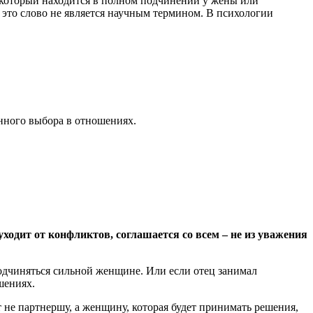
, который находится в полном подчинении у жены или
 это слово не является научным термином. В психологии
анного выбора в отношениях.
уходит от конфликтов, соглашается со всем – не из уважения
одчиняться сильной женщине. Или если отец занимал
шениях.
не партнершу, а женщину, которая будет принимать решения,