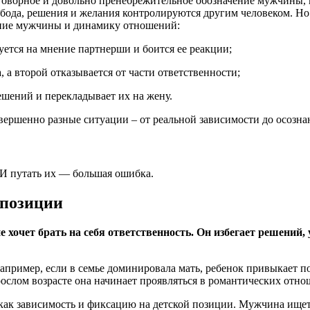
разговорное и довольно пренебрежительное обозначение мужчины
вобода, решения и желания контролируются другим человеком. Но
ение мужчины и динамику отношений:
ется на мнение партнерши и боится ее реакции;
, а второй отказывается от части ответственности;
ешений и перекладывает их на жену.
овершенно разные ситуации – от реальной зависимости до осозн
И путать их — большая ошибка.
 позиции
е хочет брать на себя ответственность. Он избегает решений, 
пример, если в семье доминировала мать, ребенок привыкает п
рослом возрасте она начинает проявляться в романтических отно
как зависимость и фиксацию на детской позиции. Мужчина ищет 