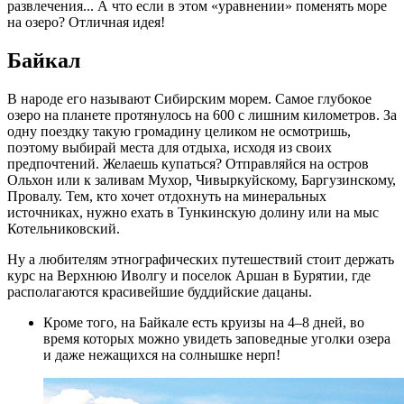
развлечения... А что если в этом «уравнении» поменять море
на озеро? Отличная идея!
Байкал
В народе его называют Сибирским морем. Самое глубокое
озеро на планете протянулось на 600 с лишним километров. За
одну поездку такую громадину целиком не осмотришь,
поэтому выбирай места для отдыха, исходя из своих
предпочтений. Желаешь купаться? Отправляйся на остров
Ольхон или к заливам Мухор, Чивыркуйскому, Баргузинскому,
Провалу. Тем, кто хочет отдохнуть на минеральных
источниках, нужно ехать в Тункинскую долину или на мыс
Котельниковский.
Ну а любителям этнографических путешествий стоит держать
курс на Верхнюю Иволгу и поселок Аршан в Бурятии, где
располагаются красивейшие буддийские дацаны.
Кроме того, на Байкале есть круизы на 4–8 дней, во
время которых можно увидеть заповедные уголки озера
и даже нежащихся на солнышке нерп!