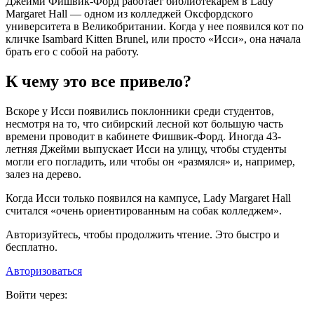
Джейми Фишвик-Форд работает библиотекарем в Lady
Margaret Hall — одном из колледжей Оксфордского
университета в Великобритании. Когда у нее появился кот по
кличке Isambard Kitten Brunel, или просто «Исси», она начала
брать его с собой на работу.
К чему это все привело?
Вскоре у Исси появились поклонники среди студентов,
несмотря на то, что сибирский лесной кот большую часть
времени проводит в кабинете Фишвик-Форд. Иногда 43-
летняя Джейми выпускает Исси на улицу, чтобы студенты
могли его погладить, или чтобы он «размялся» и, например,
залез на дерево.
Когда Исси только появился на кампусе, Lady Margaret Hall
считался «очень ориентированным на собак колледжем».
Авторизуйтесь, чтобы продолжить чтение. Это быстро и
бесплатно.
Авторизоваться
Войти через: