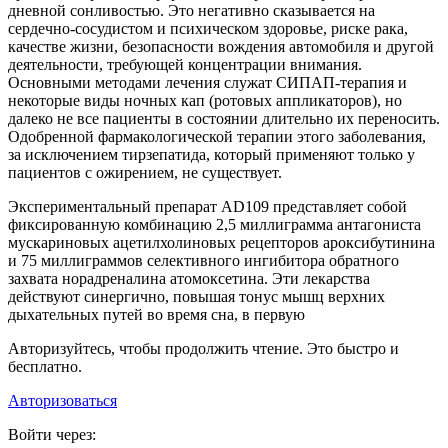
дневной сонливостью. Это негативно сказывается на
сердечно-сосудистом и психическом здоровье, риске рака,
качестве жизни, безопасности вождения автомобиля и другой
деятельности, требующей концентрации внимания.
Основными методами лечения служат СИПАП-терапия и
некоторые виды ночных кап (ротовых аппликаторов), но
далеко не все пациенты в состоянии длительно их переносить.
Одобренной фармакологической терапии этого заболевания,
за исключением тирзепатида, который применяют только у
пациентов с ожирением, не существует.
Экспериментальный препарат AD109 представляет собой
фиксированную комбинацию 2,5 миллиграмма антагониста
мускариновых ацетилхолиновых рецепторов ароксибутинина
и 75 миллиграммов селективного ингибитора обратного
захвата норадреналина атомоксетина. Эти лекарства
действуют синергично, повышая тонус мышц верхних
дыхательных путей во время сна, в первую
Авторизуйтесь, чтобы продолжить чтение. Это быстро и
бесплатно.
Авторизоваться
Войти через: