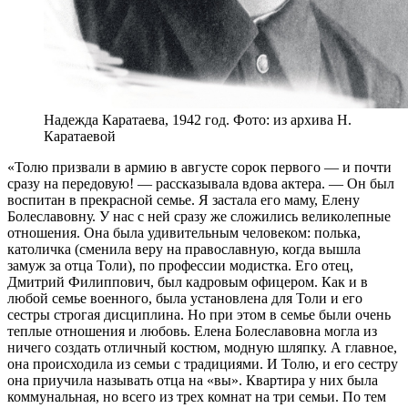
Надежда Каратаева, 1942 год. Фото: из архива Н.
Каратаевой
«Толю призвали в армию в августе сорок первого — и почти
сразу на передовую! — рассказывала вдова актера. — Он был
воспитан в прекрасной семье. Я застала его маму, Елену
Болеславовну. У нас с ней сразу же сложились великолепные
отношения. Она была удивительным человеком: полька,
католичка (сменила веру на православную, когда вышла
замуж за отца Толи), по профессии модистка. Его отец,
Дмитрий Филиппович, был кадровым офицером. Как и в
любой семье военного, была установлена для Толи и его
сестры строгая дисциплина. Но при этом в семье были очень
теплые отношения и любовь. Елена Болеславовна могла из
ничего создать отличный костюм, модную шляпку. А главное,
она происходила из семьи с традициями. И Толю, и его сестру
она приучила называть отца на «вы». Квартира у них была
коммунальная, но всего из трех комнат на три семьи. По тем