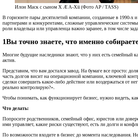
Илон Маск с сыном X Æ A-Xii (Фото AP / TASS)
В
горизонте пары десятилетий компании, созданные в 1990-х и 
партнерами и конкурентами, сложные управленческие системы и
роли владельца или управленца важно заранее, в том числе зад
1
Вы точно знаете, что именно собирает
Многие будущие наследники знают, что у них есть семейный к
актив.
Представим, что вам достался завод. На бумаге все просто: до
часть долгов висит на операционной компании, ключевой контра
сделки совершить какое‑либо действие или воздержаться от не
реально контролирую?».
Чтобы понимать, как функционирует бизнес, нужно видеть, ка
Что делать:
Попросите родственников, семейный офис, юристов или доверен
ими управляет, какие риски существуют, есть ли долги и конф
По возможности входите в бизнес до момента наследования. Не