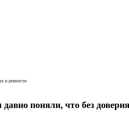
ах и ревности
 давно поняли, что без довери