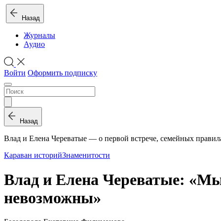
Назад
Журналы
Аудио
Войти
Оформить подписку
Назад
Влад и Елена Череватые — о первой встрече, семейных правил
Караван историй
Знаменитости
Влад и Елена Череватые: «Мы
невозможны»