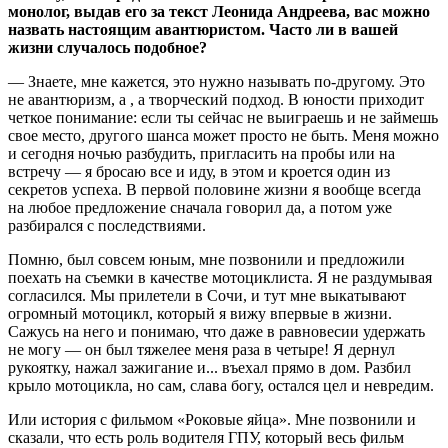
монолог, выдав его за текст Леонида Андреева, вас можно
назвать настоящим авантюристом. Часто ли в вашей
жизни случалось подобное?
— Знаете, мне кажется, это нужно называть по-другому. Это
не авантюризм, а , а творческий подход. В юности приходит
четкое понимание: если ты сейчас не выиграешь и не займешь
свое место, другого шанса может просто не быть. Меня можно
и сегодня ночью разбудить, пригласить на пробы или на
встречу — я бросаю все и иду, в этом и кроется один из
секретов успеха. В первой половине жизни я вообще всегда
на любое предложение сначала говорил да, а потом уже
разбирался с последствиями.
Помню, был совсем юным, мне позвонили и предложили
поехать на съемки в качестве мотоциклиста. Я не раздумывая
согласился. Мы прилетели в Сочи, и тут мне выкатывают
огромный мотоцикл, который я вижу впервые в жизни.
Сажусь на него и понимаю, что даже в равновесии удержать
не могу — он был тяжелее меня раза в четыре! Я дернул
рукоятку, нажал зажигание и... въехал прямо в дом. Разбил
крыло мотоцикла, но сам, слава богу, остался цел и невредим.
Или история с фильмом «Роковые яйца». Мне позвонили и
сказали, что есть роль водителя ГПУ, который весь фильм