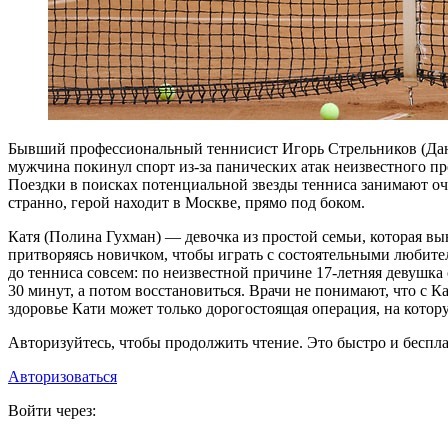
Б
ывший профессиональный теннисист Игорь Стрельников (Данил
мужчина покинул спорт из-за панических атак неизвестного пр
Поездки в поисках потенциальной звезды тенниса занимают оче
странно, герой находит в Москве, прямо под боком.
Катя (Полина Гухман) — девочка из простой семьи, которая в
притворяясь новичком, чтобы играть с состоятельными любителя
до тенниса совсем: по неизвестной причине 17-летняя девушка
30 минут, а потом восстановиться. Врачи не понимают, что с Ка
здоровье Кати может только дорогостоящая операция, на кото
Авторизуйтесь, чтобы продолжить чтение. Это быстро и беспла
Авторизоваться
Войти через: