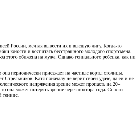
сей России, мечтая вывести их в высшую лигу. Когда-то
шибки юности и воспитать бесстрашного молодого спортсмена.
за этого обижена на мужа. Однако гениального ребенка, как ни
о она периодически приезжает на частные корты столицы,
 Стрельников. Катя поначалу не верит своей удаче, да ей и не
хологического напряжения зрение может пропасть на 20–
 то она может потерять зрение через полтора года. Спасти
й теннис.