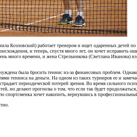
а Козловский) работает тренером и ищет одаренных детей по в
оисхождения, и теперь, спустя много лет, он хочет исправить о
нь много времени, и жена Стрельникова (Светлана Иванова) из-
ынуждена была бросить теннис из-за финансовых проблем. Однак
ми тенниса на деньги. На одном из таких турниров ее и замечает
 страдает периодической потерей зрения. Во время сильного пси
тей, но делают прогнозы о том, что если так будет продолжаться,
рую спортсменка хочет накопить, вернувшись в профессиональны
тно.