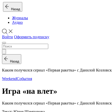
Назад
Журналы
Аудио
Войти
Оформить подписку
Назад
Каким получился сериал «Первая ракетка» с Данилой Козловс
Weekend
События
Игра «на влет»
Каким получился сериал «Первая ракетка» с Данилой Козловс
Текст: Юлия Шампорова