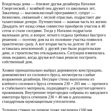
Владельцы дома — близкие друзья дизайнера Наталии
Сморгонской, с хозяйкой она дружит со школьных лет.
Заказчица — высококлассный программист, супруг —
бизнесмен, связанный с лесной отраслью, подрастают две
талантливые дочери. Путешествия — важная часть их жизни.
Двадцать лет назад семьи совместно приобрели участок в 40
соток и стали соседями. Тогда у Наталии подрастали
маленькие дети, и вопрос летнего отдыха требовал быстрого
решения — поэтому дом на их половине участка появился
практически сразу. А вот вторая часть на долгие 18 лет
оставалась неосвоенной: у друзей уже были родительские
дачи, и строительство откладывалось. Ситуация изменилась
лишь недавно, когда друзья всё-таки решили построить
собственный дом.
Хозяин принципиально выбрал деревянную конструкцию,
домокомплект из соснового бруса, несмотря на слабые
возражения дизайнера. Несущие стены выполнены из
клеёного соснового бруса сечением 230 × 205 мм — прочного
и стабильного материала, подходящего для круглогодичного
проживания. Внутренние перегородки собраны из заводского
имитатора бруса сечением 230 × 40 мм и дополнены
стандартным шумозащитным утеплителем.
Толщина стяжки на первом этаже увеличена (160 мм