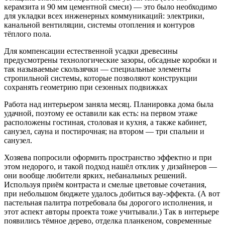
керамзита и 90 мм цементной смеси) — это было необходимо
для укладки всех инженерных коммуникаций: электрики,
канальной вентиляции, системы отопления и контуров
тёплого пола.
Для компенсации естественной усадки древесины
предусмотрены технологические зазоры, обсадные коробки и
так называемые скользячки — специальные элементы
стропильной системы, которые позволяют конструкции
сохранять геометрию при сезонных подвижках
Работа над интерьером заняла месяц. Планировка дома была
удачной, поэтому ее оставили как есть: на первом этаже
расположены гостиная, столовая и кухня, а также кабинет,
санузел, сауна и постирочная; на втором — три спальни и
санузел.
Хозяева попросили оформить пространство эффектно и при
этом недорого, и такой подход нашёл отклик у дизайнеров —
они вообще любители ярких, небанальных решений.
Используя приём контраста и смелые цветовые сочетания,
при небольшом бюджете удалось добиться вау-эффекта. (А вот
пастельная палитра потребовала бы дорогого исполнения, и
этот аспект авторы проекта тоже учитывали.) Так в интерьере
появились тёмное дерево, отделка планкеном, современные