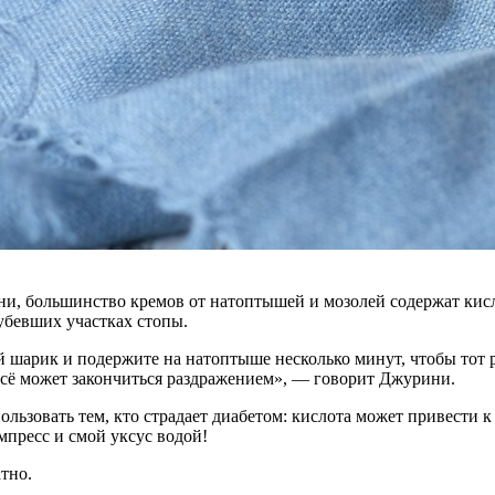
и, большинство кремов от натоптышей и мозолей содержат кисл
убевших участках стопы.
ый шарик и подержите на натоптыше несколько минут, чтобы тот
 всё может закончиться раздражением», — говорит Джурини.
пользовать тем, кто страдает диабетом: кислота может привести
мпресс и смой уксус водой!
тно.