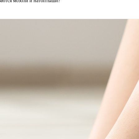
вляются мозоли и натоптыши?