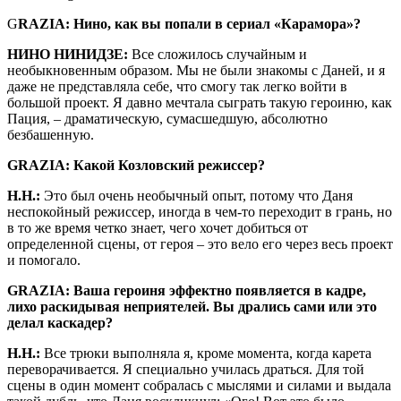
G
RAZIA: Нино, как вы попали в сериал «Карамора»?
НИНО НИНИДЗЕ:
Все сложилось случайным и
необыкновенным образом. Мы не были знакомы с Даней, и я
даже не представляла себе, что смогу так легко войти в
большой проект. Я давно мечтала сыграть такую героиню, как
Пация, – драматическую, сумасшедшую, абсолютно
безбашенную.
GRAZIA: Какой Козловский режиссер?
Н.Н.:
Это был очень необычный опыт, потому что Даня
неспокойный режиссер, иногда в чем-то переходит в грань, но
в то же время четко знает, чего хочет добиться от
определенной сцены, от героя – это вело его через весь проект
и помогало.
GRAZIA: Ваша героиня эффектно появляется в кадре,
лихо раскидывая неприятелей. Вы дрались сами или это
делал каскадер?
Н.Н.:
Все трюки выполняла я, кроме момента, когда карета
переворачивается. Я специально училась драться. Для той
сцены в один момент собралась с мыслями и силами и выдала