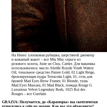
На Нино: хлопковая рубашка, шерстяной джемпер
и кожаный жакет – все Miu Miu; серьги из
розового золота, Juste un Clou, Cartier. Для макияжа
использовались: масло Abeille Royale Youth Watery
Oil, тональное средство Parure Gold, 02 Light Beige,
бронзирующая пудра Terracotta Light, 01, гель для
бровей Mad Eyes Brow Framer, 01 Blonde, тушь
Mad Eyes Mascara, 01 Mad Black, помада Rouge G
Luxurious Velvet Legendary Reds, 1925 Roi des
Rouges – все Guerlain
GRAZIA: Получается, до «Караморы» вы скептически
относились к себе на экране. Как вы это объясняете?