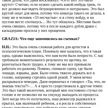
такой дубль, что Даня воскликнул: «Ого! Вот это было
круто!» Считаю, если нужно сделать какой-нибудь трюк, то
все должно выглядеть безукоризненно и натурально. Это был
крутой опыт для меня, потому что никогда такого не делала, к
тому же я человек «33 несчастья»: и в стену войду, и на
пустом месте споткнусь… Но тут обошлось. Местами было
очень смешно, потому что я после каждого дубля драки с
каскадерами просила у них прощения.
GRAZIA: Что еще запомнилось на съемках?
Н.Н.:
Это была очень сложная работа для артистов в
психологическом плане. Поначалу мне казалось, что я такая
одна, однако выяснилось, что нам всем было непросто. С нас
требовали моментального результата по щелчку, но
разогнаться было трудно, к тому же мы все привыкли
работать по-разному. Помню, снимали сцену, где были
лошади, взрывы, дым. Было очень тяжело держать все в
голове, например стрелять одной рукой. У меня вечно
раскрывался чемодан, Даня нервничал и говорил: «Ты, что, не
знаешь текста?!»… А я просто существовала в другом темпе.
Это был такой молоточек, который мне постоянно стучал по
голове и не позволял ни на секунду выпадать из процесса.
Зато когда что-то получалось, наш режиссер радовался и
прыгал, как маленький ребенок, а я росла в собственных
глазах: чувствовала, что победила кучу своих страхов.