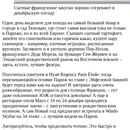
Сытные французские закуски хорошо согревают в
декабрьскую погоду
Один день выделите для похода на самый большой базар в
городе в сад Тюильри, где стоит самая высокая елка не только
в Париже, но и во всей Европе. Съешьте сытный тартифлет,
запейте его глинтвейном или горячим какао, купите пару
сувениров – например, елочные игрушки, расписанные
вручную. Загляните и в уютную деревню Пер-Ноэля,
французского Деда Мороза, на бульваре Сен-Жермен и на
Эльзасский рождественский рынок на Восточном вокзале –
здесь, кстати, лучшее фуагра.
Поселиться советуем в Hyatt Regency Paris Étoile: тогда
переливающийся огнями Париж во главе с Эйфелевой башней
будет перед вами как на ладони! И завтраки здесь очень
разнообразные, что редкость для столицы Франции, – тут
даже поклонники ЗОЖ останутся довольны! А еще в
ресторане отеля Mayo с 16 по 24 декабря проводятся
праздничные ланчи – с лангустинами и рождественским
поленом. А сам Новый год предлагают встречать в Windo
Skybar на 34 этаже – с лучшим видом на Париж.
Авторизуйтесь, чтобы продолжить чтение. Это быстро и