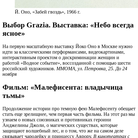
Й. Оно, «Забей гвоздь», 1966 г.
Выбор Grazia. Выставка: «Небо всегда
ясное»
На первую масштабную выставку Йоко Оно в Москве нужно
идти за классическими перформансами, видеокартинами,
интерактивным проектом о дискриминации женщин и
работой «Водное событие», воссозданной с помощью шести
российский художников.
ММОМА, ул. Петровка, 25. До 24
ноября
Фильм: «Малефисента: владычица
тьмы»
Продолжение истории про темную фею Малефисенту обещает
стать еще зрелищнее, чем первая часть фильма. На этот раз мы
узнаем о новых союзниках и противниках героини
Анджелины Джоли, о магических существах, которые
защищают волшебный лес, и о том, что же на самом деле
связывает чародейку и принцессу Аврору.
В кинотеатрах с