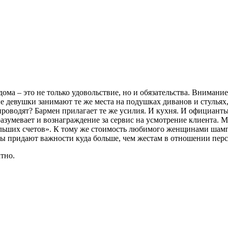
ома – это не только удовольствие, но и обязательства. Внимани
 девушки занимают те же места на подушках диванов и стульях
роводят? Бармен прилагает те же усилия. И кухня. И официанты
умевает и вознаграждение за сервис на усмотрение клиента. Мне
больших счетов». К тому же стоимость любимого женщинами шам
ы придают важности куда больше, чем жестам в отношении перс
тно.