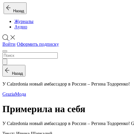
Назад
Журналы
Аудио
Войти
Оформить подписку
Назад
У Calzedonia новый амбассадор в России – Регина Тодоренко!
Grazia
Мода
Примерила на себя
У Calzedonia новый амбассадор в России – Регина Тодоренко! 
Текст: Ирина Шаркадий