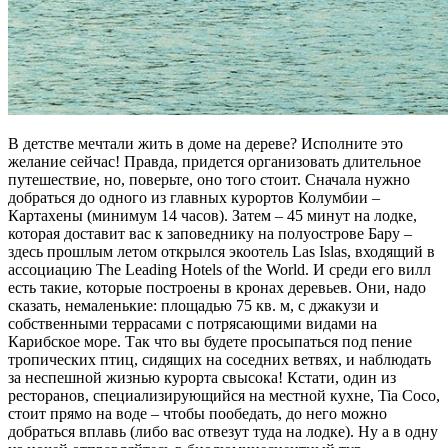
В детстве мечтали жить в доме на дереве? Исполните это
желание сейчас! Правда, придется организовать длительное
путешествие, но, поверьте, оно того стоит. Сначала нужно
добраться до одного из главных курортов Колумбии –
Картахены (минимум 14 часов). Затем – 45 минут на лодке,
которая доставит вас к заповеднику на полуострове Бару –
здесь прошлым летом открылся экоотель Las Islas, входящий в
ассоциацию The Leading Hotels of the World. И среди его вилл
есть такие, которые построены в кронах деревьев. Они, надо
сказать, немаленькие: площадью 75 кв. м, с джакузи и
собственными террасами с потрясающими видами на
Карибское море. Так что вы будете просыпаться под пение
тропических птиц, сидящих на соседних ветвях, и наблюдать
за неспешной жизнью курорта свысока! Кстати, один из
ресторанов, специализирующийся на местной кухне, Tia Coco,
стоит прямо на воде – чтобы пообедать, до него можно
добраться вплавь (либо вас отвезут туда на лодке). Ну а в одну