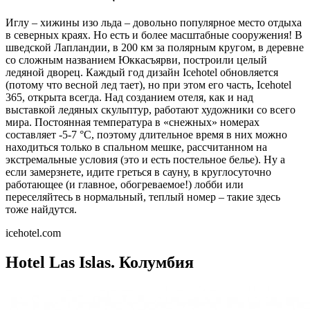
Иглу – хижины изо льда – довольно популярное место отдыха
в северных краях. Но есть и более масштабные сооружения! В
шведской Лапландии, в 200 км за полярным кругом, в деревне
со сложным названием Юккасъярви, построили целый
ледяной дворец. Каждый год дизайн Icehotel обновляется
(потому что весной лед тает), но при этом его часть, Icehotel
365, открыта всегда. Над созданием отеля, как и над
выставкой ледяных скульптур, работают художники со всего
мира. Постоянная температура в «снежных» номерах
составляет -5-7 °С, поэтому длительное время в них можно
находиться только в спальном мешке, рассчитанном на
экстремальные условия (это и есть постельное белье). Ну а
если замерзнете, идите греться в сауну, в круглосуточно
работающее (и главное, обогреваемое!) лобби или
переселяйтесь в нормальный, теплый номер – такие здесь
тоже найдутся.
icehotel.com
Hotel Las Islas. Колумбия