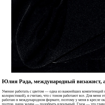
Юлия Рада, международный визажист, а
Умение работать с цветом — одна из важнейших компетенций в
колористикой), я считаю, что с тоном работают все. Для меня
работаю в международном формате, поэтому у меня в кресле о
подтон, наша задача — подобрать идеальный. Глаза — это глав