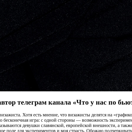
втор телеграм канала «Что у нас по бью
изажиста. Хотя есть мнение, что визажисты делятся на «график
 это бесконечная игра: с одной стороны — возможность экспериме
казываются девушки славянской, европейской внешности, а так
ное поле для экспериментов и моя страсть. Обожаю подчеркиват