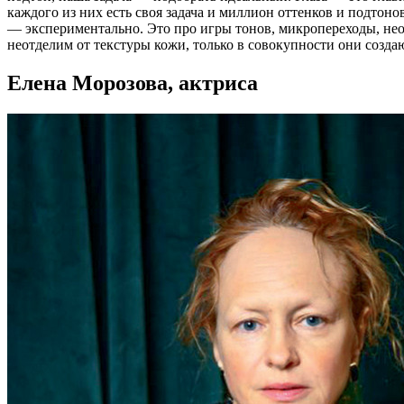
каждого из них есть своя задача и миллион оттенков и подтонов
— экспериментально. Это про игры тонов, микропереходы, неож
неотделим от текстуры кожи, только в совокупности они созда
Елена Морозова, актриса