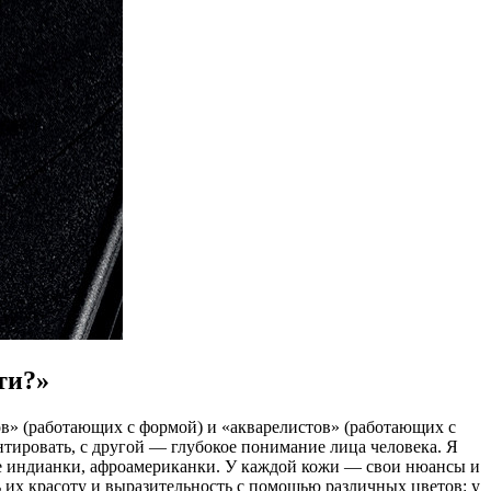
ти?»
ов» (работающих с формой) и «акварелистов» (работающих с
нтировать, с другой — глубокое понимание лица человека. Я
же индианки, афроамериканки. У каждой кожи — свои нюансы и
ь их красоту и выразительность с помощью различных цветов: у