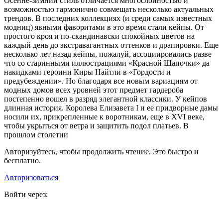
О
сенне-зимний стиль отличается многослойностью и
возможностью гармонично совмещать несколько актуальных
трендов. В последних коллекциях (и среди самых известных
модниц) явными фаворитами в это время стали кейпы. От
простого кроя и по-скандинавски спокойных цветов на
каждый день до экстравагантных оттенков и драпировки. Еще
несколько лет назад кейпы, пожалуй, ассоциировались разве
что со старинными иллюстрациями «Красной Шапочки» да
накидками героини Киры Найтли в «Гордости и
предубеждении». Но благодаря все новым вариациям от
модных домов всех уровней этот предмет гардероба
постепенно вошел в разряд элегантной классики. У кейпов
длинная история. Королева Елизавета I и ее придворные дамы
носили их, прикрепленные к воротникам, еще в XVI веке,
чтобы укрыться от ветра и защитить подол платьев. В
прошлом столетии
Авторизуйтесь, чтобы продолжить чтение. Это быстро и
бесплатно.
Авторизоваться
Войти через: