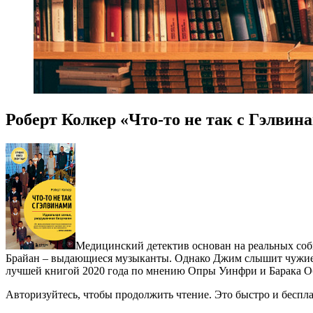
Роберт Колкер «Что-то не так с Гэлвин
Медицинский детектив основан на реальных соб
Брайан – выдающиеся музыканты. Однако Джим слышит чужие го
лучшей книгой 2020 года по мнению Опры Уинфри и Барака О
Авторизуйтесь, чтобы продолжить чтение. Это быстро и беспла