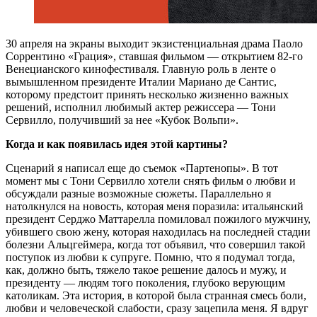
30
апреля на экраны выходит экзистенциальная драма Паоло
Соррентино «Грация», ставшая фильмом — открытием 82-го
Венецианского кинофестиваля. Главную роль в ленте о
вымышленном президенте Италии Мариано де Сантис,
которому предстоит принять несколько жизненно важных
решений, исполнил любимый актер режиссера — Тони
Сервилло, получивший за нее «Кубок Вольпи».
Когда и как появилась идея этой картины?
Сценарий я написал еще до съемок «Партенопы». В тот
момент мы с Тони Сервилло хотели снять фильм о любви и
обсуждали разные возможные сюжеты. Параллельно я
натолкнулся на новость, которая меня поразила: итальянский
президент Серджо Маттарелла помиловал пожилого мужчину,
убившего свою жену, которая находилась на последней стадии
болезни Альцгеймера, когда тот объявил, что совершил такой
поступок из любви к супруге. Помню, что я подумал тогда,
как, должно быть, тяжело такое решение далось и мужу, и
президенту — людям того поколения, глубоко верующим
католикам. Эта история, в которой была странная смесь боли,
любви и человеческой слабости, сразу зацепила меня. Я вдруг