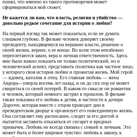
понял, что именно из такого противоречия может
сформироваться мой сюжет.
Не кажется ли вам, что власть, религия и убийство —
довольно редкое сочетание для истории о любви?
На первый взгляд так может показаться, если не думать
слишком глубоко. В фильме человек доверяет своему
президенту, находящемуся на вершине власти, решение о
своей жизни, вернее, о ее конце. Во всем этом неизбежно
переплетаются закон, вера и личная ответственность. Здесь
мне было важно показать не только политический, но и
человеческий аспект, представить политика как частное лицо,
у которого своя история любви и прожитая жизнь. Мой герой
— вдовец, католик и отец. Его главная любовь — жена
Аврора—умерла восемь лет назад, и он до сих пор не может
смириться со своей потерей. В каком-то смысле он романтик
и человек, который немного застрял в прошлом. В фильме
также показана его любовь к детям, в частности к дочери
Доротее, которая вместе с отцом проводит дни в
президентском дворце и организует его повседневную жизнь.
Она составляет ему расписание, следит за его диетой и
пытается заставить отказаться от сигарет и вредных
привычек. Любовь не всегда связана с семьей и личным. Это
может быть и более широкое чувство: любовь к закону, к