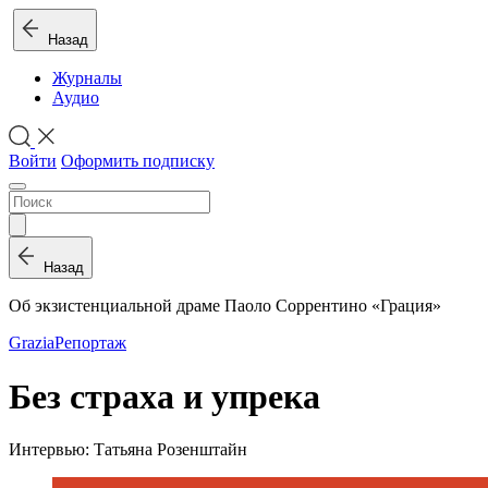
Назад
Журналы
Аудио
Войти
Оформить подписку
Назад
Об экзистенциальной драме Паоло Соррентино «Грация»
Grazia
Репортаж
Без страха и упрека
Интервью: Татьяна Розенштайн