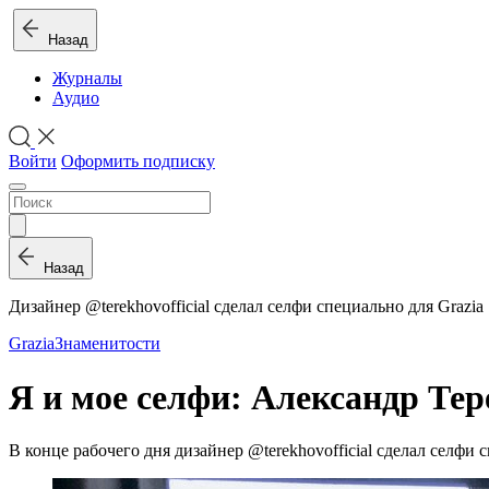
Назад
Журналы
Аудио
Войти
Оформить подписку
Назад
Дизайнер @terekhovofficial сделал селфи специально для Grazia
Grazia
Знаменитости
Я и мое селфи: Александр Тер
В конце рабочего дня дизайнер @terekhovofficial сделал селфи 