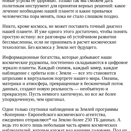
новые угрозы ее здоровью. Только так мы сможем дать
политикам инструмент для принятия верных решений: какое
лечение необходимо нашей планете и какие привычки
человечества пора менять, пока не стало слишком поздно.
Никто, кроме космоса, не может поставить точный диагноз
нашей планете. И уже одного этого достаточно, чтобы понять
простую истину: все разговоры об устойчивом развитии
бессмысленны, если не принимать в расчет космические
технологии. Без космоса у Земли нет будущего.
Информационные богатства, которые добывают наши
космические рудокопы, постепенно складываются в цифровое
зеркало планеты. Каждый снимок, каждый замер, каждое
наблюдение с орбиты или с Земли — все это становится
штрихами в виртуальном портрете нашего мира. Океаны,
материки и атмосфера, превращенные в бесконечный поток
данных, создают новую реальность — необъятную и
прекрасную. Пусть немного хаотичную, но все же более
упорядоченную, чем оригинал.
Одни только спутники наблюдения за Землей программы
«Коперник» Европейского космического агентства,
ежедневно отправляют* на Землю более 250 ТБ данных. А
ведь это всего лишь небольшая часть армии космических
наблюдателей, которые кружат над нашими головами. Под их