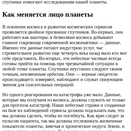
спутники помогают исследованиям нашей планеты.
Как меняется лицо планеты
В освоении космоса и развитии космических сервисов
проявляется двойное призвание спутников. Во‑первых, они
работают как шахтеры: в безмолвии космоса добывают
главное сокровище современной космонавтики — данные.
Именно эти данные питают индустрию услуг, чье
стремительное развитие еще четверть века назад мало кто мог
себе представить. Во‑вторых, эти небесные часовые всегда
готовы прийти на помощь при чрезвычайной ситуации в
любой точке планеты. Спутники неустанно следуют своим
точным, неизменным орбитам. Они — верные свидетели
происходящего: измеряют, наблюдают и служат связующим
звеном для спасательных операций.
Но одного реагирования на катастрофы уже мало. Данные,
которые мы получаем из космоса, должны служить не только
для прогноза катастроф. Наши небесные стражи и созданные
на базе их наблюдений сервисы должны подсказать нам, что
мы должны сделать, чтобы не погибнуть. Как врач следит за
пульсом пациента, так мы должны отслеживать жизненные
показатели планеты, замечая и хронические недуги Земли, и