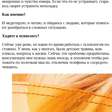
мо­иро­нию и чув­ство юмо­ра. Ес­ли что-то не устра­и­ва­ет, ста­ра­
юсь ско­рее устра­нить не­поладку.
Как именно?
И ме­ди­ти­рую, и чи­таю, и об­ща­юсь с людь­ми, ко­то­рые по­мо­га­
ют разо­брать­ся в слож­ных си­туациях.
Хо­ди­те к психологу?
Сей­час уже ре­же, но ка­кое‑то вре­мя ра­бо­та­ла с пси­хо­ло­гом по­
сто­ян­но. У ме­ня, как у мно­гих, бы­ли дет­ские трав­мы, ком­
плек­сы, во­про­сы к жиз­ни. Сей­час эти про­бле­мы про­ра­бо­та­ны,
кон­суль­та­ции мне нуж­ны лишь ино­гда, в ос­нов­ном что­бы раз­
ло­жить по по­лоч­кам мыс­ли, от­клю­чив те­ле­фо­ны и со­сре­до­то­
чившись.