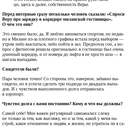
цо, здесь и да­лее, соб­ствен­ность Веры.
П
е­ред ин­тер­вью сра­зу не­сколь­ко че­ло­век ска­за­ли: «Спро­си
Ве­ру про за­ряд­ку в ко­ри­до­ре ми­лан­ской го­сти­ни­цы».
О чем это они?
Это смеш­но бы­ло, да. Я люб­лю за­ни­мать­ся спор­том, но не­дав­
но в Ми­ла­не из-за плот­но­го гра­фи­ка вста­ла пе­ред вы­бо­ром —
утром ли­бо вы­спать­ся, ли­бо пой­ти в зал. Пред­по­чла сон, а во­
прос с фит­не­сом ре­ши­ла ори­ги­наль­но: в го­сти­ни­це был очень
длин­ный ко­ри­дор, и от но­ме­ра до лиф­та я не про­сто шла — я
ша­га­ла выпадами.
Сви­де­те­ли были?
Па­ра че­ло­век точ­но! Со сто­ро­ны это, на­вер­ное, за­бав­но вы­
гля­де­ло, но я успе­ла сде­лать три под­хо­да по два­дцать вы­па­
дов. И с чув­ством вы­пол­нен­но­го дол­га от­пра­ви­лась
в аэропорт.
Чув­ство дол­га с ва­ми по­сто­ян­но? Ко­му и что вы должны?
Са­мой се­бе! Мне ва­жен ре­гу­ляр­ный са­мо­ана­лиз: сле­жу
не толь­ко за тем, как вы­гля­жу, но и за тем, ка­кой у ме­ня на­
строй, ка­кое от­но­ше­ние к лю­дям, к жиз­ни, не утра­ти­ла ли я са­