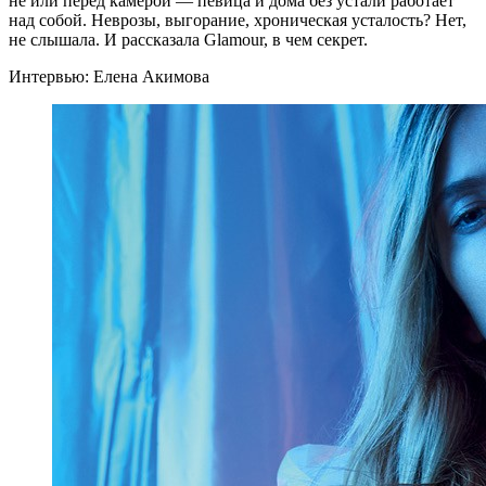
не или пе­ред ка­ме­рой — пе­ви­ца и до­ма без уста­ли ра­бо­та­ет
над со­бой. Нев­ро­зы, вы­го­ра­ние, хро­ни­че­ская уста­лость? Нет,
не слы­ша­ла. И рас­ска­за­ла Glamour, в чем секрет.
Интервью: Елена Акимова