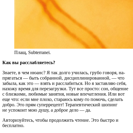
Плащ, Subterranei.
Как вы рас­слаб­ляетесь?
Зна­е­те, в чем ню­анс? Я так дол­го учи­лась, гру­бо го­во­ря, на­
пря­гать­ся — быть со­бран­ной, дис­ци­пли­ни­ро­ван­ной, — что
за­бы­ла, как это — взять и рас­сла­бить­ся. Но я за­став­ляю се­бя,
на­хо­жу вре­мя для пе­ре­за­груз­ки. Тут все про­сто: сон, об­ще­ние
с близ­ки­ми, лю­би­мые за­ня­тия, но­вые впе­чат­ле­ния. Или вот
еще что: ес­ли мне пло­хо, ста­ра­юсь ко­му-то по­мочь, сде­лать
доб­ро. Это прям су­пер­ре­цепт! Те­ра­пев­ти­че­ский шо­пинг
не успо­ко­ит мою ду­шу, а доб­рое де­ло — да.
Авторизуйтесь, чтобы продолжить чтение. Это быстро и
бесплатно.