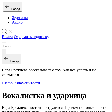
Назад
Журналы
Аудио
Войти
Оформить подписку
Назад
Ве­ра Бреж­не­ва рассказывает о том, как все успеть и не
сломаться
Glamour
Знаменитости
Вокалистка и ударница
Ве­ра Бреж­не­ва по­сто­ян­но тру­дит­ся. При­чем не толь­ко на сце­