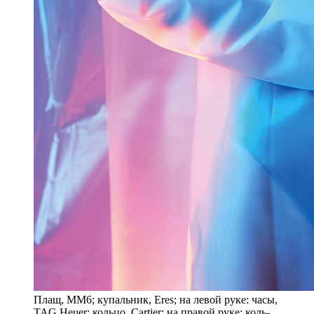
Плащ, MM6; ку­паль­ник, Eres; на ле­вой ру­ке: ча­сы,
TAG Heuer; коль­цо, Cartier; на пра­вой ру­ке: коль­