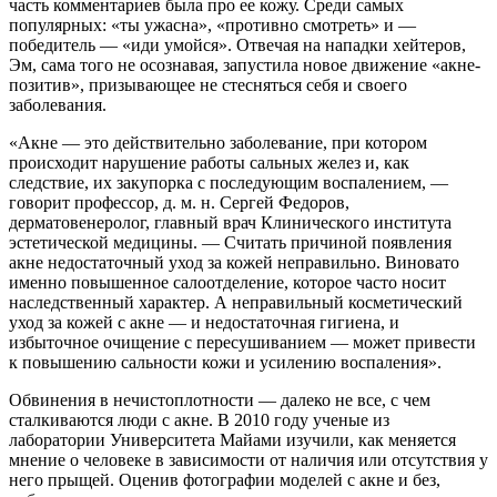
часть комментариев была про ее кожу. Среди самых
популярных: «ты ужасна», «противно смотреть» и —
победитель — «иди умойся». Отвечая на нападки хейтеров,
Эм, сама того не осознавая, запустила новое движение «акне-
позитив», призывающее не стесняться себя и своего
заболевания.
«Акне — это действительно заболевание, при котором
происходит нарушение работы сальных желез и, как
следствие, их закупорка с последующим воспалением, —
говорит профессор, д. м. н. Сергей Федоров,
дерматовенеролог, главный врач Клинического института
эстетической медицины. — Считать причиной появления
акне недостаточный уход за кожей неправильно. Виновато
именно повышенное салоотделение, которое часто носит
наследственный характер. А неправильный косметический
уход за кожей с акне — и недостаточная гигиена, и
избыточное очищение с пересушиванием — может привести
к повышению сальности кожи и усилению воспаления».
Обвинения в нечистоплотности — далеко не все, с чем
сталкиваются люди с акне. В 2010 году ученые из
лаборатории Университета Майами изучили, как меняется
мнение о человеке в зависимости от наличия или отсутствия у
него прыщей. Оценив фотографии моделей с акне и без,