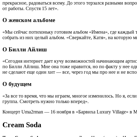
прекрасное, радоваться всему. До этого терзался разными вопр
от работы. Спустя 15 лет».
О женском альбоме
«Мы сейчас потихоньку готовим альбом «Имена», где каждый тре
собрать из них целый альбом. «Сверкайте, Катя», на которую м
О Билли Айлиш
«Сегодня интернет дает кучу возможностей начинающим артист
по Билли Айлиш. Мне она тоже нравится, но по факту у нее одн
не сделают еще один хит — все, через год мы про нее и не вс
О будущем
«За все то время, что мы играем, многое изменилось. Но я, е
группа. Смотреть нужно только вперед».
Концерт Uma2rman — 16 ноября в «Барвиха Luxury Village» в М
Cream Soda