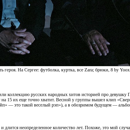
 героя. На Сергее: футболка, куртка, все Zara; брюки, 8 by Yoox
нили коллекцию русских народных хитов историей про девушку П
а 15 их еще точно хватит. Весной у группы вышел клип «Сверк
йп» — это такой веселый рэп»), а в обозримом будущем — альбом
и длится неопределенное количество лет. Похоже, это мой случай