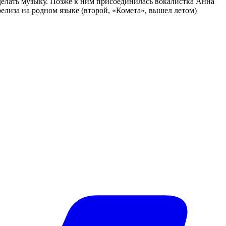
 делать музыку. Позже к ним присоединилась вокалистка Анна
елиза на родном языке (второй, «Комета», вышел летом)