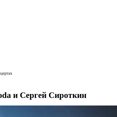
нцертах
oda и Сергей Сироткин