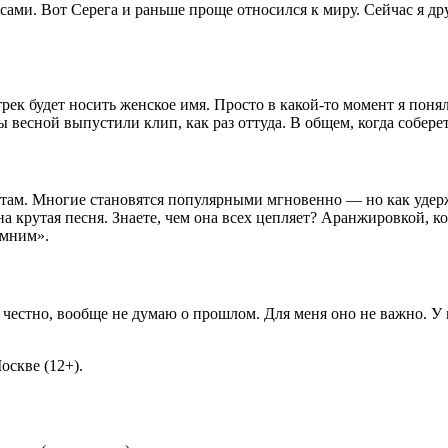
осами. Вот Серега и раньше проще относился к миру. Сейчас я дру
к будет носить женское имя. Просто в какой-то момент я понял,
ы весной выпустили клип, как раз оттуда. В общем, когда собере
ам. Многие становятся популярными мгновенно — но как удержа
а крутая песня. Знаете, чем она всех цепляет? Аранжировкой, к
помним».
сли честно, вообще не думаю о прошлом. Для меня оно не важно.
оскве (12+).