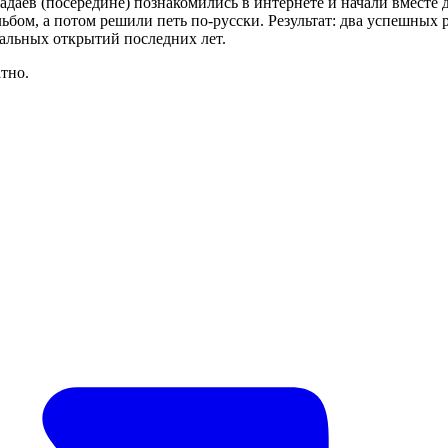
 Гадаев (посередине) познакомились в интернете и начали вместе
бом, а потом решили петь по-русски. Результат: два успешных р
кальных открытий последних лет.
тно.