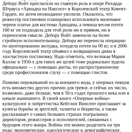
Дебору Войт пригласили на главную роль в опере Рихарда
Штрауса «Ариадна на Наксосе» в Королевский театр Ковент-
Гарден, но затем неожиданно уволили. Оказалось, что
режиссер постановки планировал использовать маленькое
черное платье для костюма Ариадны, а певица весом почти
160 кг не подходила для этой роли ни в прямом, ни в
переносном смысле. Дебору Войт заменили на более
стройную исполнительницу. Дебора же перенесла операцию
по шунтированию желудка, похудела почти на 90 кг, и в 2006
году Королевский театр объявил о возвращении дивы в
злосчастную постановку. Надо отметить, что великая Мария
Каллас в 1950-х для таких же целей тоже радикально худела:
официально — с помощью диеты, по распространенному
среди профессионалов слуху — с помощью глистов.
Помимо переживаний из-за внешнего вида, у оперных певцов
есть множество других причин для тревог, и сейчас их число,
возможно, даже больше, чем в 50-х годах прошлого века или в
начале нынешнего. В своей книге «Оперные войны»
культуролог и либреттистка Кейтлин Винсент приглашает за
кулисы борьбы за зрителей, таланты и бюджеты, а также
рассказывает о самых больших страхах театральных
директоров, режиссеров и исполнителей, связанных с
будущим этого жанра. Войны эти можно разделить на три
рода: экономические, идеологические и демографические.