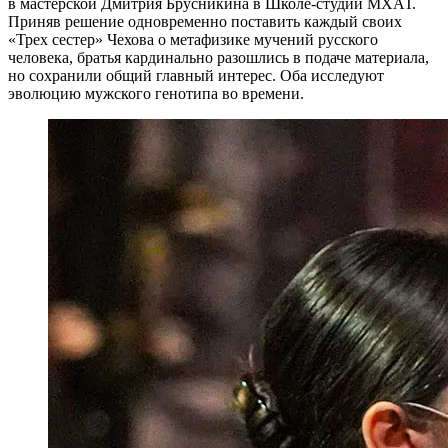
в мастерской Дмитрия Брусникина в Школе-студии МХАТ.
Приняв решение одновременно поставить каждый своих
«Трех сестер» Чехова о метафизике мучений русского
человека, братья кардинально разошлись в подаче материала,
но сохранили общий главный интерес. Оба исследуют
эволюцию мужского генотипа во времени.