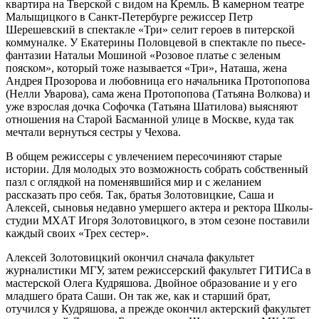
квартира на Тверской с видом на Кремль. В камерном театре
Малыщицкого в Санкт-Петербурге режиссер Петр
Шерешевский в спектакле «Три» селит героев в питерской
коммуналке. У Екатерины Половцевой в спектакле по пьесе-
фантазии Натальи Мошиной «Розовое платье с зеленым
пояском», который тоже называется «Три», Наташа, жена
Андрея Прозорова и любовница его начальника Протопопова
(Нелли Уварова), сама жена Протопопова (Татьяна Волкова) и
уже взрослая дочка Софочка (Татьяна Шатилова) выясняют
отношения на Старой Басманной улице в Москве, куда так
мечтали вернуться сестры у Чехова.
В общем режиссеры с увлечением пересочиняют старые
истории. Для молодых это возможность собрать собственный
пазл с оглядкой на поменявшийся мир и с желанием
рассказать про себя. Так, братья Золотовицкие, Саша и
Алексей, сыновья недавно умершего актера и ректора Школы-
студии МХАТ Игоря Золотовицкого, в этом сезоне поставили
каждый своих «Трех сестер».
Алексей Золотовицкий окончил сначала факультет
журналистики МГУ, затем режиссерский факультет ГИТИСа в
мастерской Олега Кудряшова. Двойное образование и у его
младшего брата Саши. Он так же, как и старший брат,
отучился у Кудряшова, а прежде окончил актерский факультет