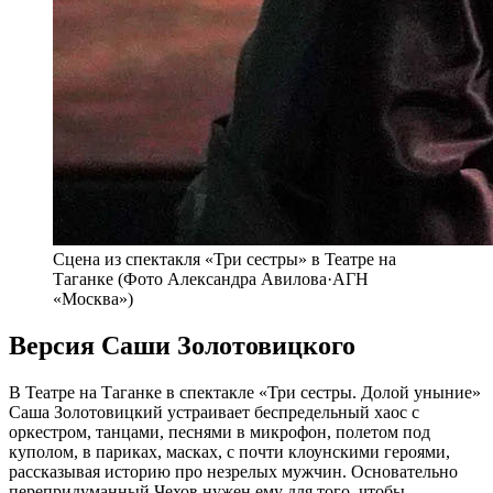
Cцена из спектакля «Три сестры» в Театре на
Таганке (Фото Александра Авилова·АГН
«Москва»)
Версия Саши Золотовицкого
В Театре на Таганке в спектакле «Три сестры. Долой уныние»
Саша Золотовицкий устраивает беспредельный хаос с
оркестром, танцами, песнями в микрофон, полетом под
куполом, в париках, масках, с почти клоунскими героями,
рассказывая историю про незрелых мужчин. Основательно
перепридуманный Чехов нужен ему для того, чтобы