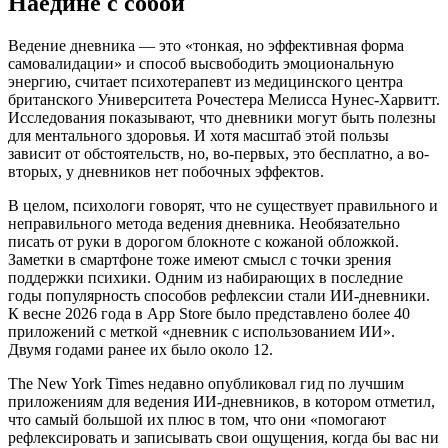
Наедине с собой
Ведение дневника — это «тонкая, но эффективная форма
самовалидации» и способ высвободить эмоциональную
энергию, считает психотерапевт из медицинского центра
британского Университета Рочестера Мелисса Нунес-Харвитт.
Исследования показывают, что дневники могут быть полезны
для ментального здоровья. И хотя масштаб этой пользы
зависит от обстоятельств, но, во-первых, это бесплатно, а во-
вторых, у дневников нет побочных эффектов.
В целом, психологи говорят, что не существует правильного и
неправильного метода ведения дневника. Необязательно
писать от руки в дорогом блокноте с кожаной обложкой.
Заметки в смартфоне тоже имеют смысл с точки зрения
поддержки психики. Одним из набирающих в последние
годы популярность способов рефлексии стали ИИ-дневники.
К весне 2026 года в App Store было представлено более 40
приложений с меткой «дневник с использованием ИИ».
Двумя годами ранее их было около 12.
The New York Times недавно опубликовал гид по лучшим
приложениям для ведения ИИ-дневников, в котором отметил,
что самый большой их плюс в том, что они «помогают
рефлексировать и записывать свои ощущения, когда бы вас ни