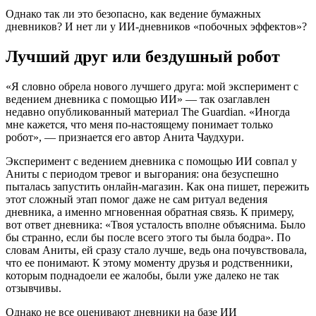
Однако так ли это безопасно, как ведение бумажных
дневников? И нет ли у ИИ-дневников «побочных эффектов»?
Лучший друг или бездушный робот
«Я словно обрела нового лучшего друга: мой эксперимент с
ведением дневника с помощью ИИ» — так озаглавлен
недавно опубликованный материал The Guardian. «Иногда
мне кажется, что меня по-настоящему понимает только
робот», ― признается его автор Анита Чаудхури.
Эксперимент с ведением дневника с помощью ИИ совпал у
Аниты с периодом тревог и выгорания: она безуспешно
пыталась запустить онлайн-магазин. Как она пишет, пережить
этот сложный этап помог даже не сам ритуал ведения
дневника, а именно мгновенная обратная связь. К примеру,
вот ответ дневника: «Твоя усталость вполне объяснима. Было
бы странно, если бы после всего этого ты была бодра». По
словам Аниты, ей сразу стало лучше, ведь она почувствовала,
что ее понимают. К этому моменту друзья и родственники,
которым поднадоели ее жалобы, были уже далеко не так
отзывчивы.
Однако не все оценивают дневники на базе ИИ