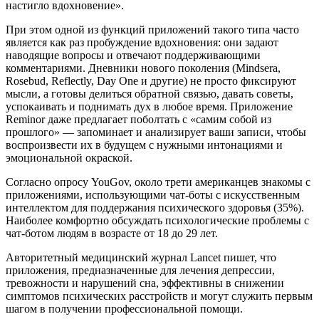
настигло вдохновение».
При этом одной из функций приложений такого типа часто
является как раз пробуждение вдохновения: они задают
наводящие вопросы и отвечают поддерживающими
комментариями. Дневники нового поколения (Mindsera,
Rosebud, Reflectly, Day One и другие) не просто фиксируют
мысли, а готовы делиться обратной связью, давать советы,
успокаивать и поднимать дух в любое время. Приложение
Reminor даже предлагает поболтать с «самим собой из
прошлого» — запоминает и анализирует ваши записи, чтобы
воспроизвести их в будущем с нужными интонациями и
эмоциональной окраской.
Согласно опросу YouGov, около трети американцев знакомы с
приложениями, использующими чат-боты с искусственным
интеллектом для поддержания психического здоровья (35%).
Наиболее комфортно обсуждать психологические проблемы с
чат-ботом людям в возрасте от 18 до 29 лет.
Авторитетный медицинский журнал Lancet пишет, что
приложения, предназначенные для лечения депрессии,
тревожности и нарушений сна, эффективны в снижении
симптомов психических расстройств и могут служить первым
шагом в получении профессиональной помощи.