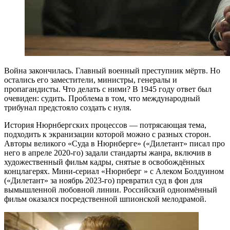
В
ойна закончилась. Главный военный преступник мёртв. Но
остались его заместители, министры, генералы и
пропагандисты. Что делать с ними? В 1945 году ответ был
очевиден: судить. Проблема в том, что международный
трибунал предстояло создать с нуля.
История Нюрнбергских процессов — потрясающая тема,
подходить к экранизации которой можно с разных сторон.
Авторы великого «Суда в Нюрнберге» («Дилетант» писал про
него в апреле 2020-го) задали стандарты жанра, включив в
художественный фильм кадры, снятые в освобождённых
концлагерях. Мини-сериал «Нюрнберг » с Алеком Болдуином
(«Дилетант» за ноябрь 2023-го) превратил суд в фон для
вымышленной любовной линии. Российский одноимённый
фильм оказался посредственной шпионской мелодрамой.