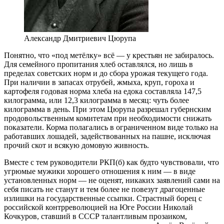
Александр Дмитриевич Цюрупа
Понятно, что «под метёлку» всё — у крестьян не забиралось.
Для семейного пропитания хлеб оставлялся, но лишь в
пределах советских норм и до сбора урожая текущего года.
При наличии в запасах отрубей, жмыха, круп, гороха и
картофеля годовая норма хлеба на едока составляла 147,5
килограмма, или 12,3 килограмма в месяц: чуть более
килограмма в день. При этом Цюрупа разрешал губернским
продовольственным комитетам при необходимости снижать
показатели. Корма полагались в ограниченном виде только на
работавших лошадей, задействованных на пашне, исключая
прочий скот и всякую домовую живность.
Вместе с тем руководители РКП(б) как будто чувствовали, что
угрюмые мужики хорошего отношения к ним — в виде
установленных норм — не оценят, никаких заявлений сами на
себя писать не станут и тем более не повезут драгоценные
излишки на государственные ссыпки. Страстный борец с
российской контрреволюцией на Юге России Николай
Кочкуров, ставший в СССР талантливым прозаиком,