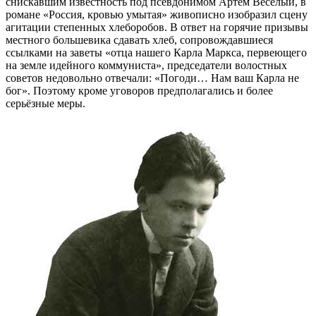
снискавшим известность под псевдонимом Артём Весёлый, в
романе «Россия, кровью умытая» живописно изобразил сцену
агитации степенных хлеборобов. В ответ на горячие призывы
местного большевика сдавать хлеб, сопровождавшиеся
ссылками на заветы «отца нашего Карла Маркса, первеющего
на земле идейного коммуниста», председатели волостных
советов недовольно отвечали: «Погоди… Нам ваш Карла не
бог». Поэтому кроме уговоров предполагались и более
серьёзные меры.