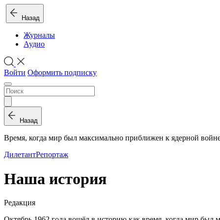
Назад
Журналы
Аудио
Войти
Оформить подписку
Назад
Время, когда мир был максимально приближен к ядерной войн
Дилетант
Репортаж
Наша история
Редакция
О
ктябрь 1962 года вошёл в историю как время, когда мир был