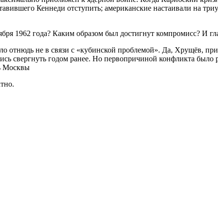
аставившего Кеннеди отступить; американские настаивали на тр
тября 1962 года? Каким образом был достигнут компромисс? И г
о отнюдь не в связи с «кубинской проблемой». Да, Хрущёв, при
сь свергнуть годом ранее. Но первопричиной конфликта было р
ь Москвы
тно.