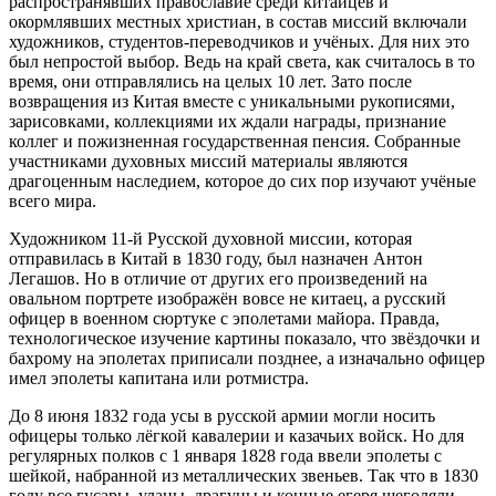
распространявших православие среди китайцев и
окормлявших местных христиан, в состав миссий включали
художников, студентов-переводчиков и учёных. Для них это
был непростой выбор. Ведь на край света, как считалось в то
время, они отправлялись на целых 10 лет. Зато после
возвращения из Китая вместе с уникальными рукописями,
зарисовками, коллекциями их ждали награды, признание
коллег и пожизненная государственная пенсия. Собранные
участниками духовных миссий материалы являются
драгоценным наследием, которое до сих пор изучают учёные
всего мира.
Художником 11-й Русской духовной миссии, которая
отправилась в Китай в 1830 году, был назначен Антон
Легашов. Но в отличие от других его произведений на
овальном портрете изображён вовсе не китаец, а русский
офицер в военном сюртуке с эполетами майора. Правда,
технологическое изучение картины показало, что звёздочки и
бахрому на эполетах приписали позднее, а изначально офицер
имел эполеты капитана или ротмистра.
До 8 июня 1832 года усы в русской армии могли носить
офицеры только лёгкой кавалерии и казачьих войск. Но для
регулярных полков с 1 января 1828 года ввели эполеты с
шейкой, набранной из металлических звеньев. Так что в 1830
году все гусары, уланы, драгуны и конные егеря щеголяли