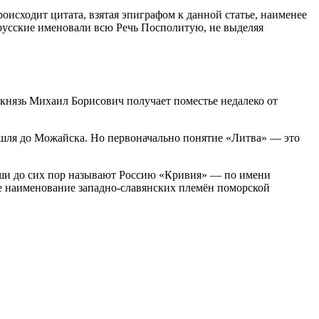
оисходит цитата, взятая эпиграфом к данной статье, наименее
русские именовали всю Речь Посполитую, не выделяя
князь Михаил Борисович получает поместье недалеко от
ышля до Можайска. Но первоначально понятие «Литва» — это
тыши до сих пор называют Россию «Кривия» — по имени
е наименование западно-славянских племён поморской