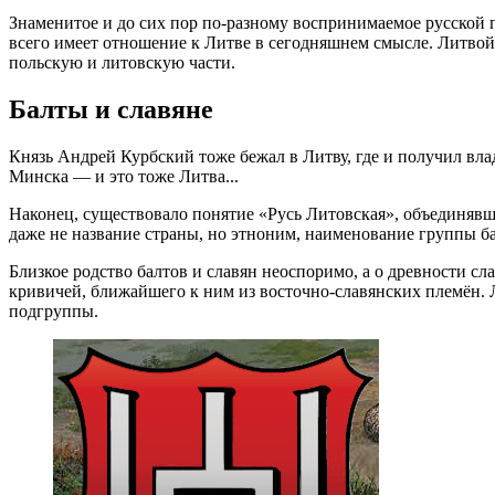
З
наменитое и до сих пор по-разному воспринимаемое русской п
всего имеет отношение к Литве в сегодняшнем смысле. Литвой
польскую и литовскую части.
Балты и славяне
Князь Андрей Курбский тоже бежал в Литву, где и получил вл
Минска — и это тоже Литва...
Наконец, существовало понятие «Русь Литовская», объединяв
даже не название страны, но этноним, наименование группы б
Близкое родство балтов и славян неоспоримо, а о древности 
кривичей, ближайшего к ним из восточно-славянских племён.
подгруппы.