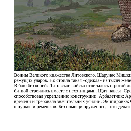
Воины Великого княжества Литовского. Шарунас Мишкини
режущих ударов. Но стоила такая «одежда» из тысяч желе
В бою без коней: Литовское войско отличалось строгой 
битвой строились вместе с пехотинцами. Щит павеза: С
способствовал укреплению конструкции. Арбалетчик: Ар
времени и требовала значительных усилий. Экипировка: 
шнурков и ремешков. Без помощи оруженосца это сделат