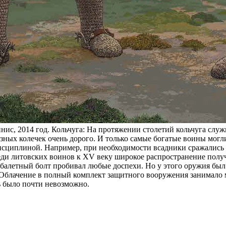
с, 2014 год. Кольчуга: На протяжении столетий кольчуга служ
зных колечек очень дорого. И только самые богатые воины могл
дисциплиной. Например, при необходи­мости всадники сражались 
реди литовских воинов к XV веку широкое распро­странение пол
балетный болт пробивал любые доспехи. Но у этого оружия был 
Облачение в полный комплект защитного вооружения занимало мн
ь было почти невозможно.