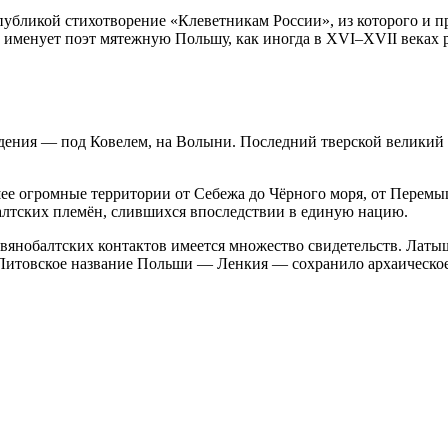
убликой стихотворение «Клеветникам России», из которого и пр
 именует поэт мятежную Польшу, как иногда в XVI–XVII веках 
адения — под Ковелем, на Волыни. Последний тверской великий 
шее огромные территории от Себежа до Чёрного моря, от Перем
алтских племён, слившихся впоследствии в единую нацию.
славянобалтских контактов имеется множество свидетельств. Ла
 Литовское название Польши — Ленкия — сохранило архаическо