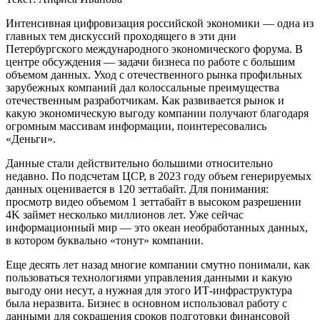
И
нтенсивная цифровизация российской экономики — одна из
главных тем дискуссий проходящего в эти дни
Петербургского международного экономического форума. В
центре обсуждения — задачи бизнеса по работе с большим
объемом данных. Уход с отечественного рынка профильных
зарубежных компаний дал колоссальные преимущества
отечественным разработчикам. Как развивается рынок и
какую экономическую выгоду компании получают благодаря
огромным массивам информации, поинтересовались
«Деньги».
Данные стали действительно большими относительно
недавно. По подсчетам ЦСР, в 2023 году объем генерируемых
данных оценивается в 120 зеттабайт. Для понимания:
просмотр видео объемом 1 зеттабайт в высоком разрешении
4K займет несколько миллионов лет. Уже сейчас
информационный мир — это океан необработанных данных,
в котором буквально «тонут» компании.
Еще десять лет назад многие компании смутно понимали, как
пользоваться технологиями управления данными и какую
выгоду они несут, а нужная для этого ИТ-инфраструктура
была неразвита. Бизнес в основном использовал работу с
данными для сокращения сроков подготовки финансовой