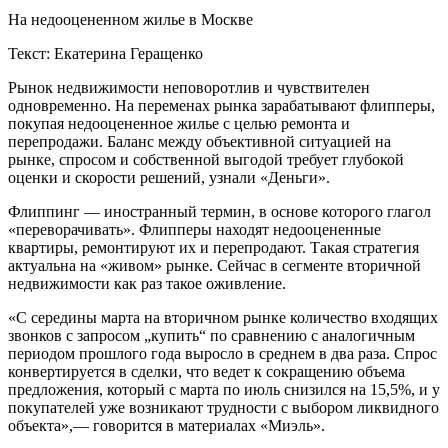
На недооцененном жилье в Москве
Текст: Екатерина Геращенко
Р
ынок недвижимости неповоротлив и чувствителен
одновременно. На переменах рынка зарабатывают флипперы,
покупая недооцененное жилье с целью ремонта и
перепродажи. Баланс между объективной ситуацией на
рынке, спросом и собственной выгодой требует глубокой
оценки и скорости решений, узнали «Деньги».
Флиппинг — иностранный термин, в основе которого глагол
«переворачивать». Флипперы находят недооцененные
квартиры, ремонтируют их и перепродают. Такая стратегия
актуальна на «живом» рынке. Сейчас в сегменте вторичной
недвижимости как раз такое оживление.
«С середины марта на вторичном рынке количество входящих
звонков с запросом „купить“ по сравнению с аналогичным
периодом прошлого года выросло в среднем в два раза. Спрос
конвертируется в сделки, что ведет к сокращению объема
предложения, который с марта по июль снизился на 15,5%, и у
покупателей уже возникают трудности с выбором ликвидного
объекта»,— говорится в материалах «Миэль».