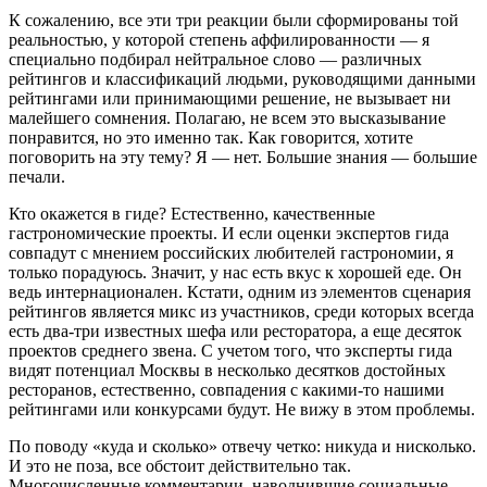
К сожалению, все эти три реакции были сформированы той
реальностью, у которой степень аффилированности — я
специально подбирал нейтральное слово — различных
рейтингов и классификаций людьми, руководящими данными
рейтингами или принимающими решение, не вызывает ни
малейшего сомнения. Полагаю, не всем это высказывание
понравится, но это именно так. Как говорится, хотите
поговорить на эту тему? Я — нет. Большие знания — большие
печали.
Кто окажется в гиде? Естественно, качественные
гастрономические проекты. И если оценки экспертов гида
совпадут с мнением российских любителей гастрономии, я
только порадуюсь. Значит, у нас есть вкус к хорошей еде. Он
ведь интернационален. Кстати, одним из элементов сценария
рейтингов является микс из участников, среди которых всегда
есть два-три известных шефа или ресторатора, а еще десяток
проектов среднего звена. С учетом того, что эксперты гида
видят потенциал Москвы в несколько десятков достойных
ресторанов, естественно, совпадения с какими-то нашими
рейтингами или конкурсами будут. Не вижу в этом проблемы.
По поводу «куда и сколько» отвечу четко: никуда и нисколько.
И это не поза, все обстоит действительно так.
Многочисленные комментарии, наводнившие социальные