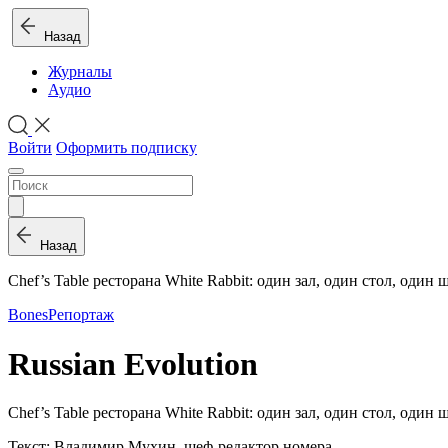
Назад
Журналы
Аудио
Войти
Оформить подписку
Назад
Chef’s Table ресторана White Rabbit: один зал, один стол, один ш
Bones
Репортаж
Russian Evolution
Chef’s Table ресторана White Rabbit: один зал, один стол, один ш
Текст: Владимир Мухин, шеф-редактор номера