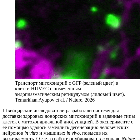
Транспорт митохондрий с GFP (зеленый цвет) в
клетки HUVEC с помеченным
эндоплазматическим ретикулумом (лиловый цвет).
Temurkhan Ayupov et al. / Nature, 2026
Ш
вейцарские исследователи разработали систему для
доставки здоровых донорских митохондрий в заданные типы
клеток с митохондриальной дисфункцией. В эксперименте с
ее помощью удалось замедлить дегенерацию человеческих
нейронов
in vitro
и мышиных
in vivo
, повысив их
выживаемость. Отчет о работе опубликован в журнале
Nature
.