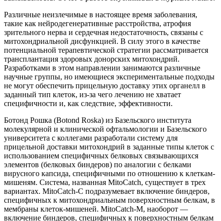
Различные неизлечимые в настоящее время заболевания,
такие как нейродегенеративные расстройства, атрофия
зрительного нерва и сердечная недостаточность, связаны с
митохондриальной дисфункцией. В силу этого в качестве
потенциальной терапевтической стратегии рассматривается
трансплантация здоровых донорских митохондрий.
Разработками в этом направлении занимаются различные
научные группы, но имеющиеся экспериментальные подходы
не могут обеспечить прицельную доставку этих органелл в
заданный тип клеток, из-за чего лечению не хватает
специфичности и, как следствие, эффективности.
Ботонд Рошка (Botond Roska) из Базельского института
молекулярной и клинической офтальмологии и Базельского
университета с коллегами разработали систему для
прицельной доставки митохондрий в заданные типы клеток с
использованием специфичных белковых связывающихся
элементов (белковых биндеров) по аналогии с белками
вирусного капсида, специфичными по отношению к клеткам-
мишеням. Система, названная MitoCatch, существует в трех
вариантах. MitoCatch-C подразумевает включение биндеров,
специфичных к митохондриальным поверхностным белкам, в
мембраны клеток-мишеней. MitoCatch-M, наоборот —
включение биндеров, специфичных к поверхностным белкам