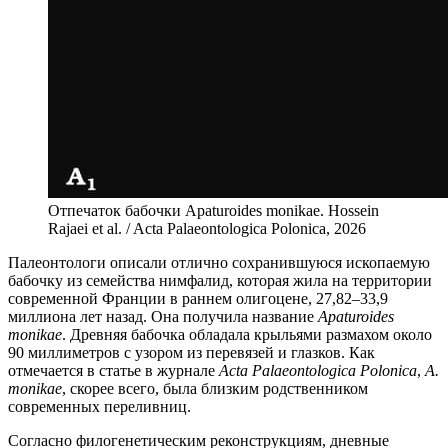
Отпечаток бабочки Apaturoides monikae. Hossein
Rajaei et al. / Acta Palaeontologica Polonica, 2026
П
алеонтологи описали отлично сохранившуюся ископаемую
бабочку из семейства нимфалид, которая жила на территории
современной Франции в раннем олигоцене, 27,82–33,9
миллиона лет назад. Она получила название
Apaturoides
monikae
. Древняя бабочка обладала крыльями размахом около
90 миллиметров с узором из перевязей и глазков. Как
отмечается в статье в журнале
Acta Palaeontologica Polonica
,
A.
monikae
, скорее всего, была близким родственником
современных переливниц.
Согласно филогенетическим реконструкциям, дневные