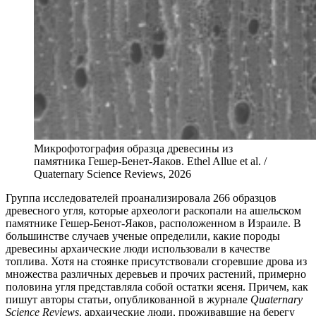
Микрофотография образца древесины из
памятника Гешер-Бенет-Яаков. Ethel Allue et al. /
Quaternary Science Reviews, 2026
Г
руппа исследователей проанализировала 266 образцов
древесного угля, которые археологи раскопали на ашельском
памятнике Гешер-Бенот-Яаков, расположенном в Израиле. В
большинстве случаев ученые определили, какие породы
древесины архаические люди использовали в качестве
топлива. Хотя на стоянке присутствовали сгоревшие дрова из
множества различных деревьев и прочих растений, примерно
половина угля представляла собой остатки ясеня. Причем, как
пишут авторы статьи, опубликованной в журнале
Quaternary
Science Reviews
, архаические люди, проживавшие на берегу