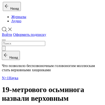
Назад
Журналы
Аудио
Войти
Оформить подписку
Назад
Что позволило беспозвоночным головоногим моллюскам
стать верховными хищниками
N+1
Наука
19-метрового осьминога
назвали верховным