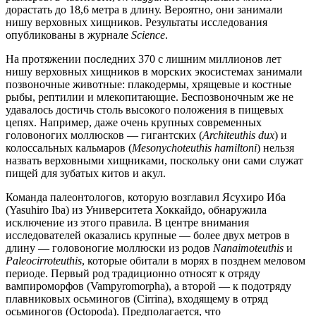
дорастать до 18,6 метра в длину. Вероятно, они занимали
нишу верховных хищников. Результаты исследования
опубликованы в журнале
Science
.
На протяжении последних 370 c лишним миллионов лет
нишу верховных хищников в морских экосистемах занимали
позвоночные животные: плакодермы, хрящевые и костные
рыбы, рептилии и млекопитающие. Беспозвоночным же не
удавалось достичь столь высокого положения в пищевых
цепях. Например, даже очень крупных современных
головоногих моллюсков — гигантских (
Architeuthis dux
) и
колоссальных кальмаров (
Mesonychoteuthis hamiltoni
) нельзя
назвать верховными хищниками, поскольку они сами служат
пищей для зубатых китов и акул.
Команда палеонтологов, которую возглавил Ясухиро Иба
(Yasuhiro Iba) из Университета Хоккайдо, обнаружила
исключение из этого правила. В центре внимания
исследователей оказались крупные — более двух метров в
длину — головоногие моллюски из родов
Nanaimoteuthis
и
Paleocirroteuthis
, которые обитали в морях в позднем меловом
периоде. Первый род традиционно относят к отряду
вампироморфов (Vampyromorpha), а второй — к подотряду
плавниковых осьминогов (Cirrina), входящему в отряд
осьминогов (Octopoda). Предполагается, что