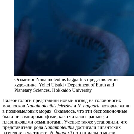
Осьминог Nanaimoteuthis haggarti в представлении
художника. Yohei Utsuki / Department of Earth and
Planetary Sciences, Hokkaido University
П
алеонтологи представили новый взгляд на головоногих
моллюсков
Nanaimoteuthis jeletzkyi
и
N. haggarti
, которые жили
в позднемеловых морях. Оказалось, что эти беспозвоночные
были не вампироморфами, как считалось раньше, а
плавниковыми осьминогами. Ученые также установили, что
представители рода
Nanaimoteuthis
достигали гигантских
размеров: в частности,
N. haggarti
потенциально могли